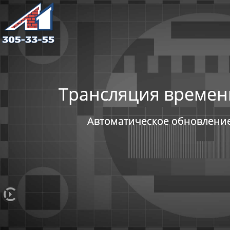
Трансляция времен
Автоматическое обновлени
8
(800)
444-
18-
55
следизастройкой.рф